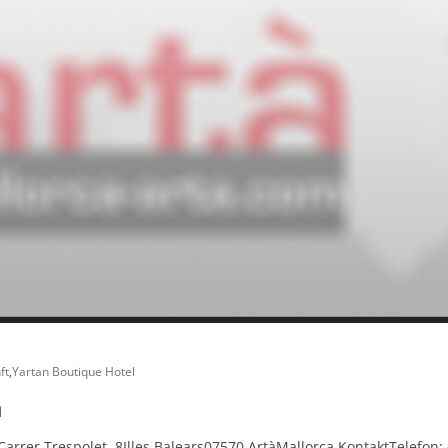
ft
,
Yartan Boutique Hotel
a
Carrer Trespolet, 8Illes Balears07570 ArtàMallorca KontaktTelefon