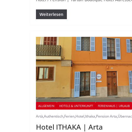
Weiterlesen
ALLGEMEIN
HOTELS & UNTERKUNFT
FERIENHAUS | URLAUB
Artà
,
Authentisch
,
Ferien
,
Hotel
,
Ithaka
,
Pension Arta
,
Übernac
Hotel ITHAKA | Arta