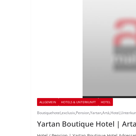
ALLGEMEIN
HOTELS & UNTERKUNFT
HOTEL
Boutiquehotel
,
exclusiv
,
Pension
,
Yartan
,
Artà
,
Hotel
,
Unterkun
Yartan Boutique Hotel | Art
Hotel / Pension | Yartan Boutique Hotel Adresse