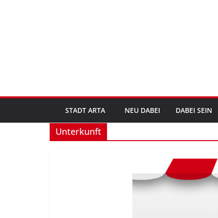
Zum
Inhalt
springen
STADT ARTA
NEU DABEI
DABEI SEIN
Unterkunft