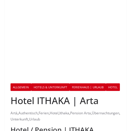
ALLGEMEIN
HOTELS & UNTERKUNFT
FERIENHAUS | URLAUB
HOTEL
Hotel ITHAKA | Arta
Artà
,
Authentisch
,
Ferien
,
Hotel
,
Ithaka
,
Pension Arta
,
Übernachtungen
,
Unterkunft
,
Urlaub
Hotel / Pension | ITHAKA