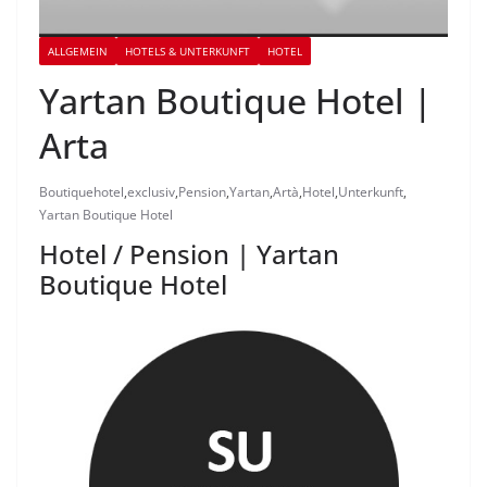
ALLGEMEIN
HOTELS & UNTERKUNFT
HOTEL
Yartan Boutique Hotel |
Arta
Boutiquehotel
,
exclusiv
,
Pension
,
Yartan
,
Artà
,
Hotel
,
Unterkunft
,
Yartan Boutique Hotel
Hotel / Pension | Yartan
Boutique Hotel