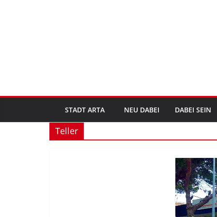
Zum
Inhalt
springen
STADT ARTA
NEU DABEI
DABEI SEIN
Teller