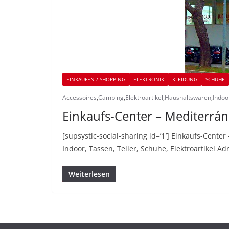
EINKAUFEN / SHOPPING
ELEKTRONIK
KLEIDUNG
SCHUHE
Accessoires
,
Camping
,
Elektroartikel
,
Haushaltswaren
,
Indoo
Einkaufs-Center – Mediterrán
[supsystic-social-sharing id=’1′] Einkaufs-Cent
Indoor, Tassen, Teller, Schuhe, Elektroartikel A
Weiterlesen