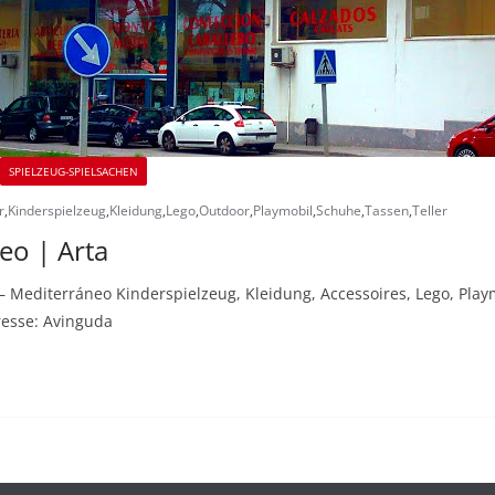
SPIELZEUG-SPIELSACHEN
r
,
Kinderspielzeug
,
Kleidung
,
Lego
,
Outdoor
,
Playmobil
,
Schuhe
,
Tassen
,
Teller
eo | Arta
er – Mediterráneo Kinderspielzeug, Kleidung, Accessoires, Lego, Pl
dresse: Avinguda