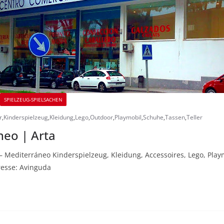
SPIELZEUG-SPIELSACHEN
r
,
Kinderspielzeug
,
Kleidung
,
Lego
,
Outdoor
,
Playmobil
,
Schuhe
,
Tassen
,
Teller
neo | Arta
er – Mediterráneo Kinderspielzeug, Kleidung, Accessoires, Lego, Pl
dresse: Avinguda