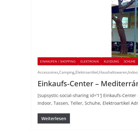
EINKAUFEN / SHOPPING
ELEKTRONIK
KLEIDUNG
SCHUHE
Accessoires
,
Camping
,
Elektroartikel
,
Haushaltswaren
,
Indoo
Einkaufs-Center – Mediterrá
[supsystic-social-sharing id=’1′] Einkaufs-Cent
Indoor, Tassen, Teller, Schuhe, Elektroartikel A
Weiterlesen