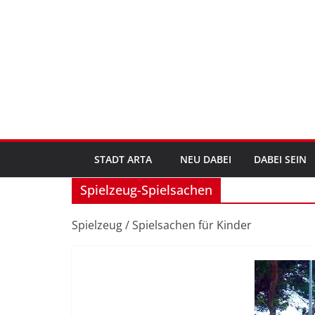
Zum
Inhalt
springen
STADT ARTA
NEU DABEI
DABEI SEIN
Spielzeug-Spielsachen
Spielzeug / Spielsachen für Kinder