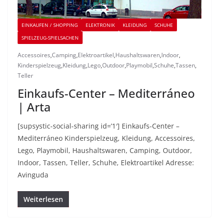
EINKAUFEN / SHOPPING
ELEKTRONIK
KLEIDUNG
SCHUHE
SPIELZEUG-SPIELSACHEN
Accessoires
,
Camping
,
Elektroartikel
,
Haushaltswaren
,
Indoor
,
Kinderspielzeug
,
Kleidung
,
Lego
,
Outdoor
,
Playmobil
,
Schuhe
,
Tassen
,
Teller
Einkaufs-Center – Mediterráneo
| Arta
[supsystic-social-sharing id=’1′] Einkaufs-Center –
Mediterráneo Kinderspielzeug, Kleidung, Accessoires,
Lego, Playmobil, Haushaltswaren, Camping, Outdoor,
Indoor, Tassen, Teller, Schuhe, Elektroartikel Adresse:
Avinguda
Weiterlesen