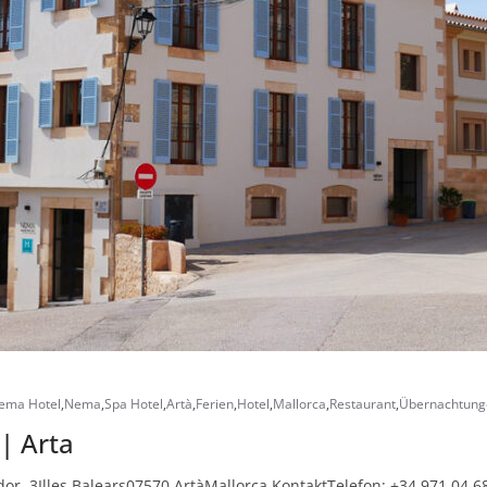
ema Hotel
,
Nema
,
Spa Hotel
,
Artà
,
Ferien
,
Hotel
,
Mallorca
,
Restaurant
,
Übernachtung
| Arta
or, 3Illes Balears07570 ArtàMallorca KontaktTelefon: +34 971 04 