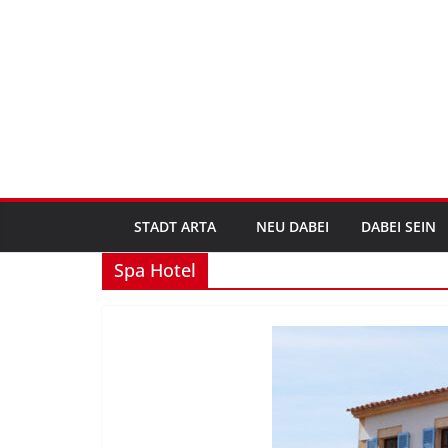
Zum
Inhalt
springen
STADT ARTA
NEU DABEI
DABEI SEIN
Spa Hotel