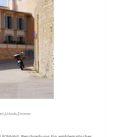
en
,
Urlaub
,
Zimmer
68 92Mobil: Beschreibung Ein emblematisches