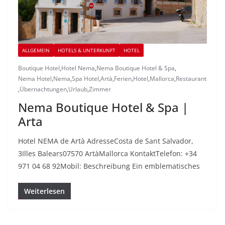
ALLGEMEIN
HOTELS & UNTERKUNFT
HOTEL
Boutique Hotel
,
Hotel Nema
,
Nema Boutique Hotel & Spa
,
Nema Hotel
,
Nema
,
Spa Hotel
,
Artà
,
Ferien
,
Hotel
,
Mallorca
,
Restaurant
,
Übernachtungen
,
Urlaub
,
Zimmer
Nema Boutique Hotel & Spa |
Arta
Hotel NEMA de Artà AdresseCosta de Sant Salvador,
3Illes Balears07570 ArtàMallorca KontaktTelefon: +34
971 04 68 92Mobil: Beschreibung Ein emblematisches
Weiterlesen