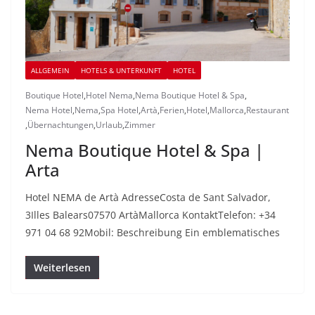
ALLGEMEIN
HOTELS & UNTERKUNFT
HOTEL
Boutique Hotel
,
Hotel Nema
,
Nema Boutique Hotel & Spa
,
Nema Hotel
,
Nema
,
Spa Hotel
,
Artà
,
Ferien
,
Hotel
,
Mallorca
,
Restaurant
,
Übernachtungen
,
Urlaub
,
Zimmer
Nema Boutique Hotel & Spa |
Arta
Hotel NEMA de Artà AdresseCosta de Sant Salvador,
3Illes Balears07570 ArtàMallorca KontaktTelefon: +34
971 04 68 92Mobil: Beschreibung Ein emblematisches
Weiterlesen