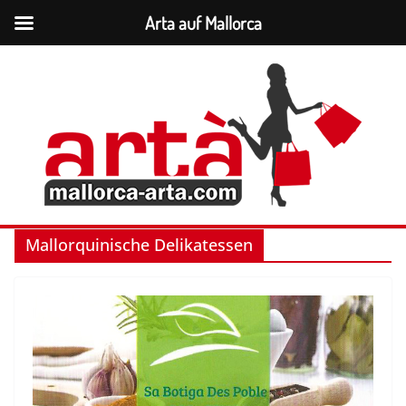
Arta auf Mallorca
Zum
Inhalt
springen
Mallorquinische Delikatessen