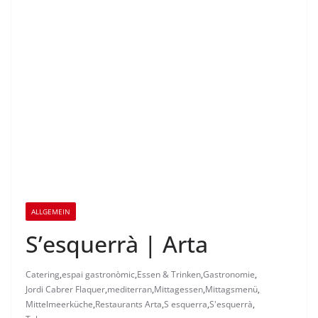
ALLGEMEIN
S’esquerrà | Arta
Catering
,
espai gastronòmic
,
Essen & Trinken
,
Gastronomie
,
Jordi Cabrer Flaquer
,
mediterran
,
Mittagessen
,
Mittagsmenü
,
Mittelmeerküche
,
Restaurants Arta
,
S esquerra
,
S'esquerrà
,