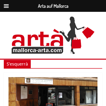
Arta auf Mallorca
Zum
Inhalt
springen
S’esquerrà