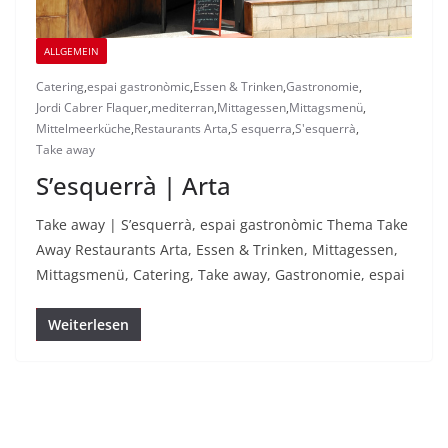
ALLGEMEIN
Catering
,
espai gastronòmic
,
Essen & Trinken
,
Gastronomie
,
Jordi Cabrer Flaquer
,
mediterran
,
Mittagessen
,
Mittagsmenü
,
Mittelmeerküche
,
Restaurants Arta
,
S esquerra
,
S'esquerrà
,
Take away
S’esquerrà | Arta
Take away | S’esquerrà, espai gastronòmic Thema Take
Away Restaurants Arta, Essen & Trinken, Mittagessen,
Mittagsmenü, Catering, Take away, Gastronomie, espai
Weiterlesen