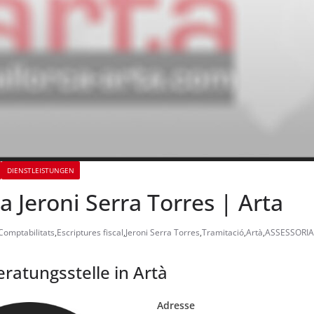
DIENSTLEISTUNGEN
a Jeroni Serra Torres | Arta
Comptabilitats
,
Escriptures fiscal
,
Jeroni Serra Torres
,
Tramitació
,
Artà
,
ASSESSORIA
eratungsstelle in Artà
Adresse