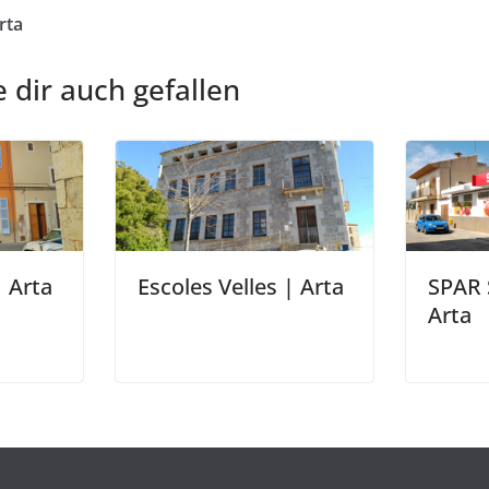
rta
 dir auch gefallen
 Arta
Escoles Velles | Arta
SPAR 
Arta