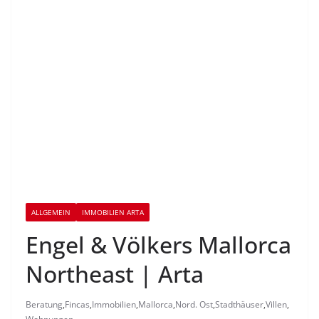
ALLGEMEIN
IMMOBILIEN ARTA
Engel & Völkers Mallorca
Northeast | Arta
Beratung
,
Fincas
,
Immobilien
,
Mallorca
,
Nord. Ost
,
Stadthäuser
,
Villen
,