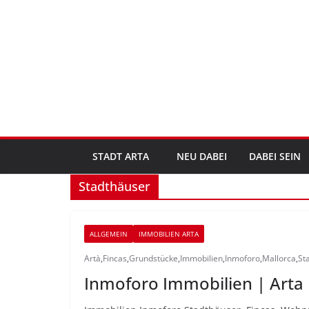
Zum
Inhalt
springen
STADT ARTA
NEU DABEI
DABEI SEIN
Stadthäuser
ALLGEMEIN
IMMOBILIEN ARTA
Artà
,
Fincas
,
Grundstücke
,
Immobilien
,
Inmoforo
,
Mallorca
,
St
Inmoforo Immobilien | Arta