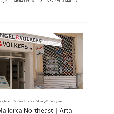
 Josep Melià i Pericàs, 32 07570 Artà Mallorca
rca
,
Nord. Ost
,
Stadthäuser
,
Villen
,
Wohnungen
Mallorca Northeast | Arta