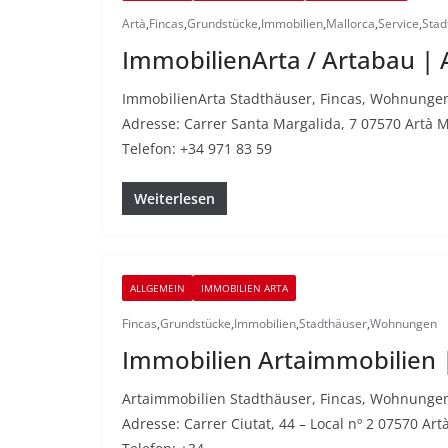
Artà
,
Fincas
,
Grundstücke
,
Immobilien
,
Mallorca
,
Service
,
Stad
ImmobilienArta / Artabau | 
ImmobilienArta Stadthäuser, Fincas, Wohnunge
Adresse: Carrer Santa Margalida, 7 07570 Artà M
Telefon: +34 971 83 59
Weiterlesen
ALLGEMEIN
IMMOBILIEN ARTA
Fincas
,
Grundstücke
,
Immobilien
,
Stadthäuser
,
Wohnungen
Immobilien Artaimmobilien 
Artaimmobilien Stadthäuser, Fincas, Wohnunge
Adresse: Carrer Ciutat, 44 – Local nº 2 07570 Ar