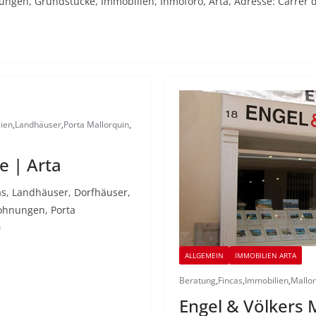
gen, Grundstücke, Immobilien, Inmoforo, Arta, Adresse: Carrer de
ien
,
Landhäuser
,
Porta Mallorquin
,
e | Arta
as, Landhäuser, Dorfhäuser,
ohnungen, Porta
0
ALLGEMEIN
IMMOBILIEN ARTA
Beratung
,
Fincas
,
Immobilien
,
Mallo
Engel & Völkers 