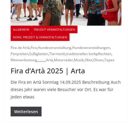
ALLGEMEIN
FREIZEIT VERANSTALTUNGEN
NEWS, FREIZEIT & VERANSTALTUNGEN
Fira de Artà
,
Fira
,
Hundeveranstaltung
,
Hundeveranstaltungen
,
Ponyreiten
,
Süßigkeiten
,
Tiermarkt
,
traditionelles korbpflechten
,
Weinverkostung
,
,
,
,
,
,
,
,
,
,
Artà
,
Motorräder
,
Musik
,
Obst
,
Oliven
,
Tapas
Fira d’Artà 2025 | Arta
Die Fira en Artà Sonntag 14.09.2025 Beschreibung Auch
dieses Jahr waren viele Besucher vor Ort. Es war für
jeden etwas
Weiterlesen