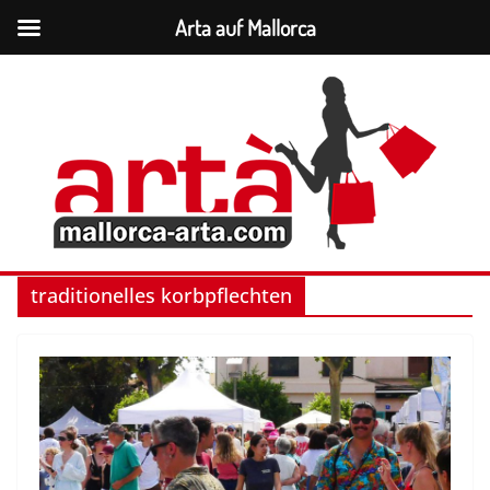
Arta auf Mallorca
Zum
Inhalt
springen
traditionelles korbpflechten