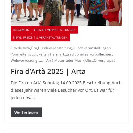
ALLGEMEIN
FREIZEIT VERANSTALTUNGEN
NEWS, FREIZEIT & VERANSTALTUNGEN
Fira de Artà
,
Fira
,
Hundeveranstaltung
,
Hundeveranstaltungen
,
Ponyreiten
,
Süßigkeiten
,
Tiermarkt
,
traditionelles korbpflechten
,
Weinverkostung
,
,
,
,
,
,
,
,
,
,
Artà
,
Motorräder
,
Musik
,
Obst
,
Oliven
,
Tapas
Fira d’Artà 2025 | Arta
Die Fira en Artà Sonntag 14.09.2025 Beschreibung Auch
dieses Jahr waren viele Besucher vor Ort. Es war für
jeden etwas
Weiterlesen