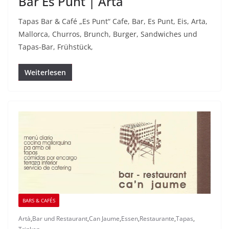
Bar Es Punt | Arta
Tapas Bar & Café „Es Punt“ Cafe, Bar, Es Punt, Eis, Arta,
Mallorca, Churros, Brunch, Burger, Sandwiches und
Tapas-Bar, Frühstück,
Weiterlesen
BARS & CAFÉS
Artà
,
Bar und Restaurant
,
Can Jaume
,
Essen
,
Restaurante
,
Tapas
,