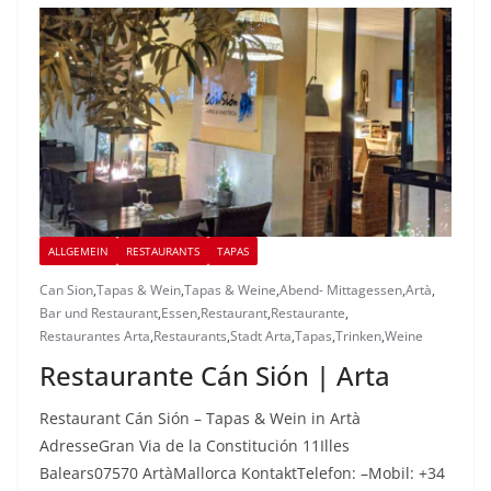
ALLGEMEIN
RESTAURANTS
TAPAS
Can Sion
,
Tapas & Wein
,
Tapas & Weine
,
Abend- Mittagessen
,
Artà
,
Bar und Restaurant
,
Essen
,
Restaurant
,
Restaurante
,
Restaurantes Arta
,
Restaurants
,
Stadt Arta
,
Tapas
,
Trinken
,
Weine
Restaurante Cán Sión | Arta
Restaurant Cán Sión – Tapas & Wein in Artà
AdresseGran Via de la Constitución 11Illes
Balears07570 ArtàMallorca KontaktTelefon: –Mobil: +34