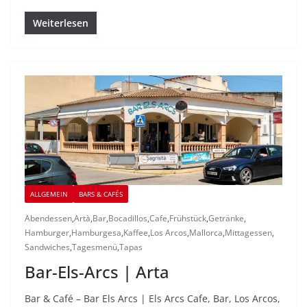
Weiterlesen
ALLGEMEIN
BARS & CAFÉS
Abendessen
,
Artà
,
Bar
,
Bocadillos
,
Cafe
,
Frühstück
,
Getränke
,
Hamburger
,
Hamburgesa
,
Kaffee
,
Los Arcos
,
Mallorca
,
Mittagessen
,
Sandwiches
,
Tagesmenü
,
Tapas
Bar-Els-Arcs | Arta
Bar & Café – Bar Els Arcs | Els Arcs Cafe, Bar, Los Arcos,