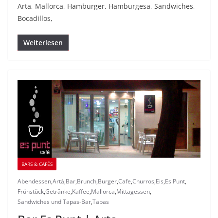
Arta, Mallorca, Hamburger, Hamburgesa, Sandwiches,
Bocadillos,
Weiterlesen
BARS & CAFÉS
Abendessen
,
Artà
,
Bar
,
Brunch
,
Burger
,
Cafe
,
Churros
,
Eis
,
Es Punt
,
Frühstück
,
Getränke
,
Kaffee
,
Mallorca
,
Mittagessen
,
Sandwiches und Tapas-Bar
,
Tapas