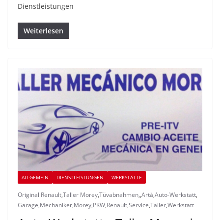
Dienstleistungen
Weiterlesen
ALLGEMEIN
DIENSTLEISTUNGEN
WERKSTÄTTE
Original Renault
,
Taller Morey
,
Tüvabnahmen
,
,
Artà
,
Auto-Werkstatt
,
Garage
,
Mechaniker
,
Morey
,
PKW
,
Renault
,
Service
,
Taller
,
Werkstatt