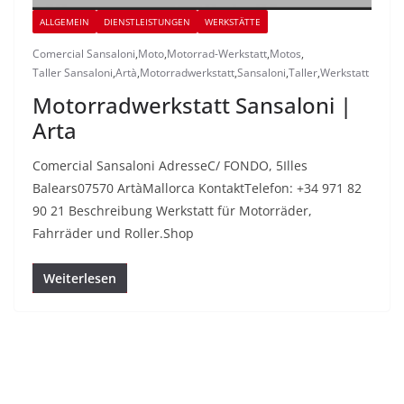
ALLGEMEIN
DIENSTLEISTUNGEN
WERKSTÄTTE
Comercial Sansaloni
,
Moto
,
Motorrad-Werkstatt
,
Motos
,
Taller Sansaloni
,
Artà
,
Motorradwerkstatt
,
Sansaloni
,
Taller
,
Werkstatt
Motorradwerkstatt Sansaloni |
Arta
Comercial Sansaloni AdresseC/ FONDO, 5Illes
Balears07570 ArtàMallorca KontaktTelefon: +34 971 82
90 21 Beschreibung Werkstatt für Motorräder,
Fahrräder und Roller.Shop
Weiterlesen