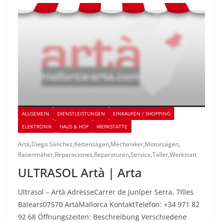
ALLGEMEIN
DIENSTLEISTUNGEN
EINKAUFEN / SHOPPING
ELEKTRONIK
HAUS & HOF
WERKSTÄTTE
Artà
,
Diego Sánchez
,
Kettensägen
,
Mechaniker
,
Motorsägen
,
Rasenmäher
,
Reparaciones
,
Reparaturen
,
Service
,
Taller
,
Werkstatt
ULTRASOL Artà | Arta
Ultrasol – Artà AdresseCarrer de Juníper Serra, 7Illes
Balears07570 ArtàMallorca KontaktTelefon: +34 971 82
92 68 Öffnungszeiten: Beschreibung Verschiedene