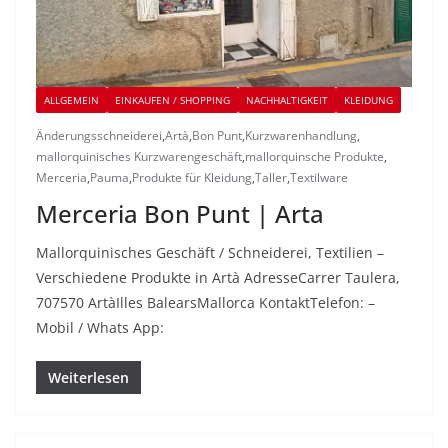
ALLGEMEIN
EINKAUFEN / SHOPPING
NACHHALTIGKEIT
KLEIDUNG
Änderungsschneiderei
,
Artà
,
Bon Punt
,
Kurzwarenhandlung
,
mallorquinisches Kurzwarengeschäft
,
mallorquinsche Produkte
,
Merceria
,
Pauma
,
Produkte für Kleidung
,
Taller
,
Textilware
Merceria Bon Punt | Arta
Mallorquinisches Geschäft / Schneiderei, Textilien –
Verschiedene Produkte in Artà AdresseCarrer Taulera,
707570 ArtàIlles BalearsMallorca KontaktTelefon: –
Mobil / Whats App:
Weiterlesen