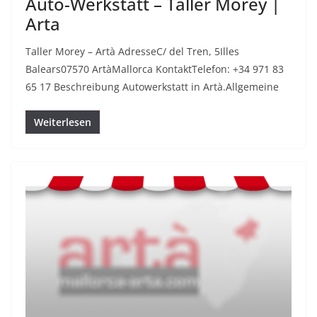
Auto-Werkstatt – Taller Morey |
Arta
Taller Morey – Artà AdresseC/ del Tren, 5Illes
Balears07570 ArtàMallorca KontaktTelefon: +34 971 83
65 17 Beschreibung Autowerkstatt in Artà.Allgemeine
Weiterlesen