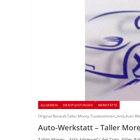
ALLGEMEIN
DIENSTLEISTUNGEN
WERKSTÄTTE
Original Renault
,
Taller Morey
,
Tüvabnahmen
,
,
Artà
,
Auto-We
Auto-Werkstatt – Taller More
Taller Morey – Artà AdresseC/ del Tren, 5Illes 