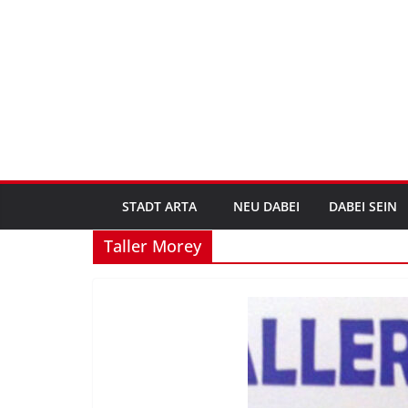
Zum
Inhalt
springen
STADT ARTA
NEU DABEI
DABEI SEIN
Taller Morey