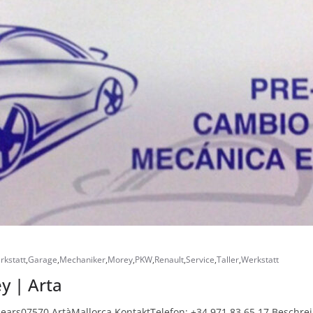
rkstatt
,
Garage
,
Mechaniker
,
Morey
,
PKW
,
Renault
,
Service
,
Taller
,
Werkstatt
y | Arta
Balears07570 ArtàMallorca KontaktTelefon: +34 971 83 65 17 Beschre