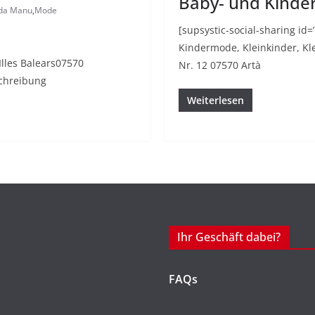
Baby- und Kinder
da Manu
,
Mode
[supsystic-social-sharing id
Kindermode, Kleinkinder, Kl
Illes Balears07570
Nr. 12 07570 Artà
schreibung
Weiterlesen
Ihr Geschäft dabei?
FAQs