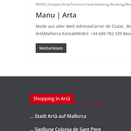
MANU
,
Shoppen
,
Artà
,
Fashion
,
Frauenkleidung
,
Kleidung
,
Mo
Manu | Arta
Mode aus aller Welt AdresseCarrer de Ciutat, 36
ArtàMallorca KontaktMobil: +34 609 782 339 Be
Weiterlesen
Shopping in Artà
… Stadt Artà auf Mallorca
… Siedlung Colonia de Sant Pere