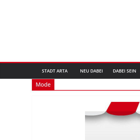
Zum
Inhalt
springen
STADT ARTA
NEU DABEI
DABEI SEIN
Mode