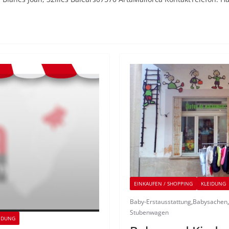
EINKAUFEN / SHOPPING
KLEIDUNG
Baby-Erstausstattung
,
Babysachen
,
Stubenwagen
IDUNG