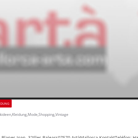
IDUNG
kideen
,
Kleidung
,
Mode
,
Shopping
,
Vintage
 Blanes Joan, 32Illes Balears07570 ArtàMallorca KontaktTeléfon: 