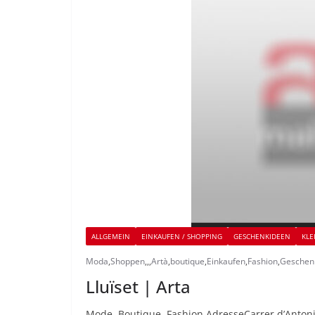
ALLGEMEIN
EINKAUFEN / SHOPPING
GESCHENKIDEEN
KLE
Moda
,
Shoppen
,
,
,
Artà
,
boutique
,
Einkaufen
,
Fashion
,
Geschen
Lluïset | Arta
Mode, Boutique, Fashion AdresseCarrer d’Antoni