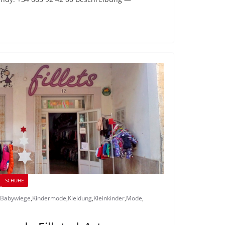
SCHUHE
Babywiege
,
Kindermode
,
Kleidung
,
Kleinkinder
,
Mode
,