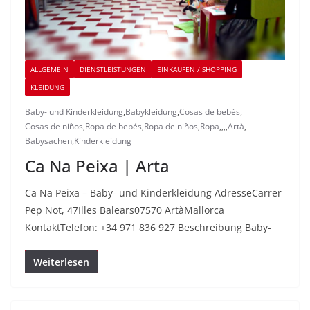
ALLGEMEIN
DIENSTLEISTUNGEN
EINKAUFEN / SHOPPING
KLEIDUNG
Baby- und Kinderkleidung
,
Babykleidung
,
Cosas de bebés
,
Cosas de niños
,
Ropa de bebés
,
Ropa de niños
,
Ropa
,
,
,
,
Artà
,
Babysachen
,
Kinderkleidung
Ca Na Peixa | Arta
Ca Na Peixa – Baby- und Kinderkleidung AdresseCarrer
Pep Not, 47Illes Balears07570 ArtàMallorca
KontaktTelefon: +34 971 836 927 Beschreibung Baby-
Weiterlesen