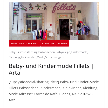
EINKAUFEN / SHOPPING
KLEIDUNG
SCHUHE
Baby-Erstausstattung
,
Babysachen
,
Babywiege
,
Kindermode
,
Kleidung
,
Kleinkinder
,
Mode
,
Stubenwagen
Baby- und Kindermode Fillets |
Arta
[supsystic-social-sharing id=’1′] Baby- und Kinder-Mode
Fillets Babysachen, Kindermode, Kleinkinder, Kleidung,
Mode Adresse: Carrer de Rafel Blanes, Nr. 12 07570
Artà