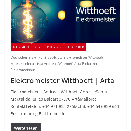
ALLGEMEIN
DIENSTLEISTUNGEN
ELEKTRONIK
Deutscher Elektriker
,
Electricista
,
Elektromeister Witthoeft
,
Maestro electricista
,
Andreas Witthoeft
,
Artà
,
Elektriker
,
Elektromeister
Elektromeister Witthoeft | Arta
Elektromeister – Andreas Witthoeft AdresseSanta
Margalida, 8Illes Balears07570 ArtàMallorca
KontaktTelefon: +34 971 835 225Mobil: +34 649 839 663
Beschreibung Elektromeister
Weiterlesen