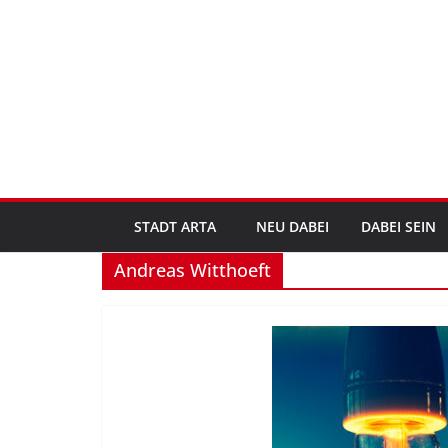
Zum
Inhalt
springen
STADT ARTA
NEU DABEI
DABEI SEIN
Andreas Witthoeft