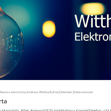
aestro electricista
,
Andreas Witthoeft
,
Artà
,
Elektriker
,
Elektromeister
rta
 Margalida, 8Illes Balears07570 ArtàMallorca KontaktTelefon: +34