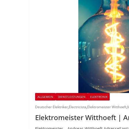
ALLGEMEIN
DIENSTLEISTUNGEN
ELEKTRONIK
Deutscher Elektriker
,
Electricista
,
Elektromeister Witthoeft
,
M
Elektromeister Witthoeft | A
Elektromeister – Andreas Witthoeft AdresseSanta