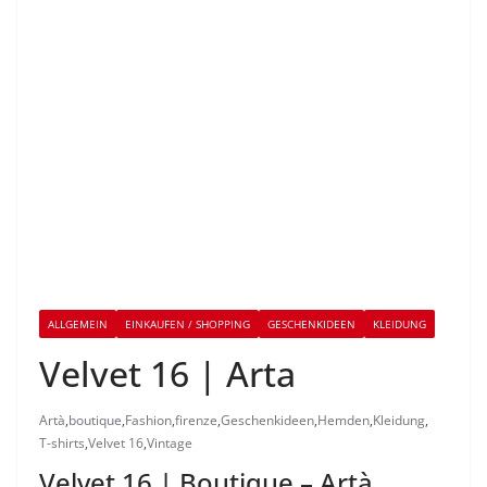
ALLGEMEIN
EINKAUFEN / SHOPPING
GESCHENKIDEEN
KLEIDUNG
Velvet 16 | Arta
Artà
,
boutique
,
Fashion
,
firenze
,
Geschenkideen
,
Hemden
,
Kleidung
,
T-shirts
,
Velvet 16
,
Vintage
Velvet 16 | Boutique – Artà