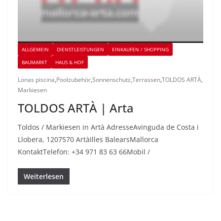
ALLGEMEIN
DIENSTLEISTUNGEN
EINKAUFEN / SHOPPING
BAUMARKT
HAUS & HOF
Lonas piscina
,
Poolzubehör
,
Sonnenschutz
,
Terrassen
,
TOLDOS ARTÀ
,
Markiesen
TOLDOS ARTÀ | Arta
Toldos / Markiesen in Artà AdresseAvinguda de Costa i
Llobera, 1207570 ArtàIlles BalearsMallorca
KontaktTelefon: +34 971 83 63 66Mobil /
Weiterlesen