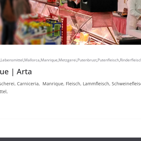
,
Lebensmittel
,
Mallorca
,
Manrique
,
Metzgerei
,
Putenbrust
,
Putenfleisch
,
Rinderfleisc
ue | Arta
cherei, Carniceria, Manrique, Fleisch, Lammfleisch, Schweinefleisc
tel,