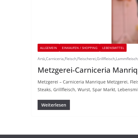
ALLGEMEIN
EINKAUFEN / SHOPPING
LEBENSMITTEL
Artà
,
Carniceria
,
Fleisch
,
Fleischerei
,
Grillfleisch
,
Lammfleisch
Metzgerei-Carniceria Manriq
Metzgerei – Carniceria Manrique Metzgerei, Fleis
Steaks, Grillfleisch, Wurst, Spar Markt, Lebensmit
Weiterlesen