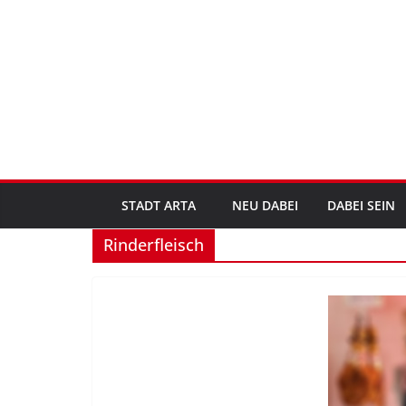
Zum
Inhalt
springen
STADT ARTA
NEU DABEI
DABEI SEIN
Rinderfleisch