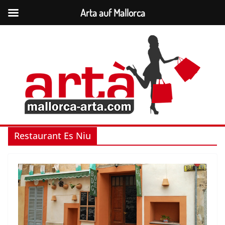
Arta auf Mallorca
Zum
Inhalt
springen
Restaurant Es Niu