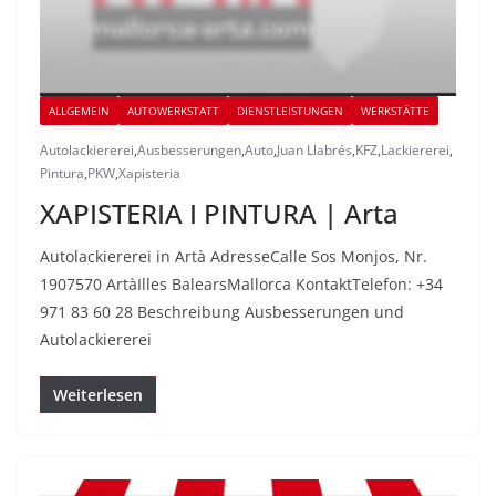
ALLGEMEIN
AUTOWERKSTATT
DIENSTLEISTUNGEN
WERKSTÄTTE
Autolackiererei
,
Ausbesserungen
,
Auto
,
Juan Llabrés
,
KFZ
,
Lackiererei
,
Pintura
,
PKW
,
Xapisteria
XAPISTERIA I PINTURA | Arta
Autolackiererei in Artà AdresseCalle Sos Monjos, Nr.
1907570 ArtàIlles BalearsMallorca KontaktTelefon: +34
971 83 60 28 Beschreibung Ausbesserungen und
Autolackiererei
Weiterlesen