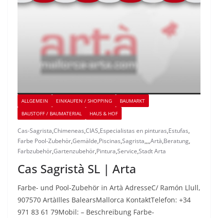
ALLGEMEIN
EINKAUFEN / SHOPPING
BAUMARKT
BAUSTOFF / BAUMATERIAL
HAUS & HOF
Cas-Sagrista
,
Chimeneas
,
CIAS
,
Especialistas en pinturas
,
Estufas
,
Farbe Pool-Zubehör
,
Gemälde
,
Piscinas
,
Sagrista
,
,
,
,
Artà
,
Beratung
,
Farbzubehör
,
Gartenzubehör
,
Pintura
,
Service
,
Stadt Arta
Cas Sagristà SL | Arta
Farbe- und Pool-Zubehör in Artà AdresseC/ Ramón Llull,
907570 ArtàIlles BalearsMallorca KontaktTelefon: +34
971 83 61 79Mobil: – Beschreibung Farbe-