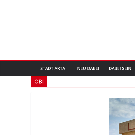
Zum
Inhalt
springen
STADT ARTA
NEU DABEI
DABEI SEIN
OBI