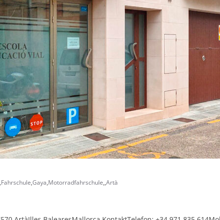
,
Fahrschule
,
Gaya
,
Motorradfahrschule
,
,
Artà
7570 ArtàIlles BalearesMallorca KontaktTelefon: +34 971 835 614M