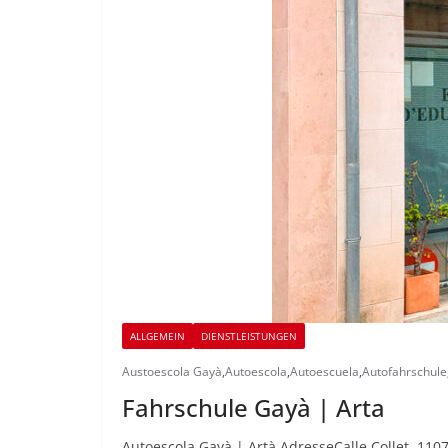
ALLGEMEIN
DIENSTLEISTUNGEN
Austoescola Gayà
,
Autoescola
,
Autoescuela
,
Autofahrschule
Fahrschule Gayà | Arta
Autoescola Gayà | Artà AdresseCalle Collet, 110