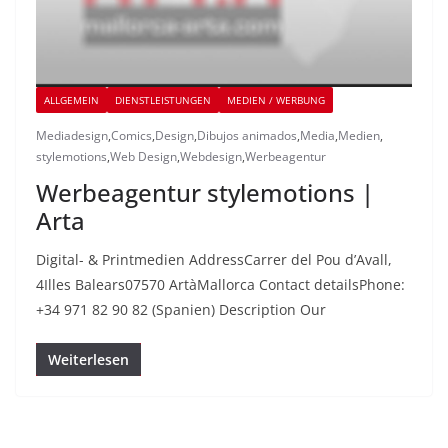
ALLGEMEIN
DIENSTLEISTUNGEN
MEDIEN / WERBUNG
Mediadesign
,
Comics
,
Design
,
Dibujos animados
,
Media
,
Medien
,
stylemotions
,
Web Design
,
Webdesign
,
Werbeagentur
Werbeagentur stylemotions |
Arta
Digital- & Printmedien AddressCarrer del Pou d’Avall,
4Illes Balears07570 ArtàMallorca Contact detailsPhone:
+34 971 82 90 82 (Spanien) Description Our
Weiterlesen