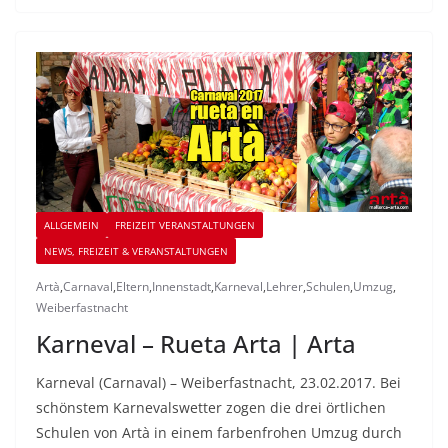
ALLGEMEIN
FREIZEIT VERANSTALTUNGEN
NEWS, FREIZEIT & VERANSTALTUNGEN
Artà
,
Carnaval
,
Eltern
,
Innenstadt
,
Karneval
,
Lehrer
,
Schulen
,
Umzug
,
Weiberfastnacht
Karneval – Rueta Arta | Arta
Karneval (Carnaval) – Weiberfastnacht, 23.02.2017. Bei
schönstem Karnevalswetter zogen die drei örtlichen
Schulen von Artà in einem farbenfrohen Umzug durch