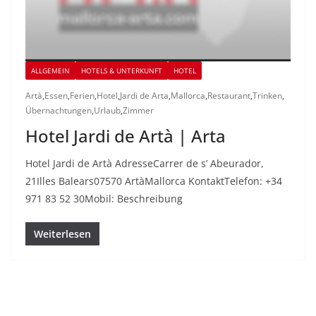
ALLGEMEIN
HOTELS & UNTERKUNFT
HOTEL
Artà
,
Essen
,
Ferien
,
Hotel
,
Jardi de Arta
,
Mallorca
,
Restaurant
,
Trinken
,
Übernachtungen
,
Urlaub
,
Zimmer
Hotel Jardi de Artà | Arta
Hotel Jardi de Artà AdresseCarrer de s’ Abeurador,
21Illes Balears07570 ArtàMallorca KontaktTelefon: +34
971 83 52 30Mobil: Beschreibung
Weiterlesen