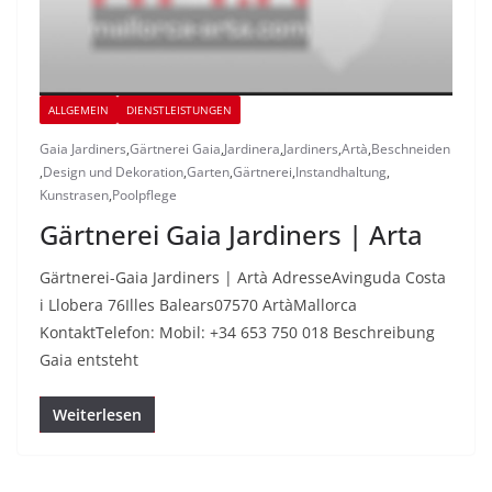
ALLGEMEIN
DIENSTLEISTUNGEN
Gaia Jardiners
,
Gärtnerei Gaia
,
Jardinera
,
Jardiners
,
Artà
,
Beschneiden
,
Design und Dekoration
,
Garten
,
Gärtnerei
,
Instandhaltung
,
Kunstrasen
,
Poolpflege
Gärtnerei Gaia Jardiners | Arta
Gärtnerei-Gaia Jardiners | Artà AdresseAvinguda Costa
i Llobera 76Illes Balears07570 ArtàMallorca
KontaktTelefon: Mobil: +34 653 750 018 Beschreibung
Gaia entsteht
Weiterlesen