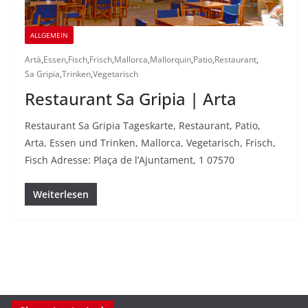
ALLGEMEIN
Artà
,
Essen
,
Fisch
,
Frisch
,
Mallorca
,
Mallorquin
,
Patio
,
Restaurant
,
Sa Gripia
,
Trinken
,
Vegetarisch
Restaurant Sa Gripia | Arta
Restaurant Sa Gripia Tageskarte, Restaurant, Patio,
Arta, Essen und Trinken, Mallorca, Vegetarisch, Frisch,
Fisch Adresse: Plaça de l’Ajuntament, 1 07570
Weiterlesen