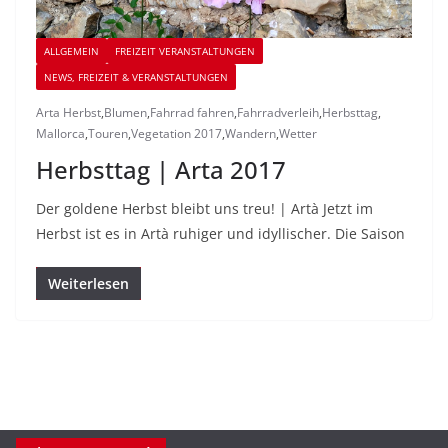
ALLGEMEIN
FREIZEIT VERANSTALTUNGEN
NEWS, FREIZEIT & VERANSTALTUNGEN
Arta Herbst
,
Blumen
,
Fahrrad fahren
,
Fahrradverleih
,
Herbsttag
,
Mallorca
,
Touren
,
Vegetation 2017
,
Wandern
,
Wetter
Herbsttag | Arta 2017
Der goldene Herbst bleibt uns treu! | Artà Jetzt im
Herbst ist es in Artà ruhiger und idyllischer. Die Saison
Weiterlesen