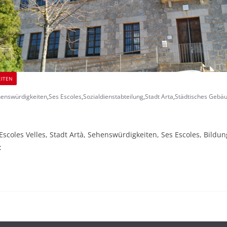
EITEN
enswürdigkeiten
,
Ses Escoles
,
Sozialdienstabteilung
,
Stadt Arta
,
Städtisches Gebä
Escoles Velles, Stadt Artà, Sehenswürdigkeiten, Ses Escoles, Bil
: