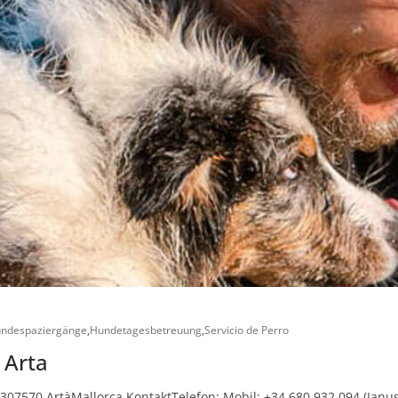
ndespaziergänge
,
Hundetagesbetreuung
,
Servicio de Perro
 Arta
1307570 ArtàMallorca KontaktTelefon: Mobil: +34 680 932 094 (Janu