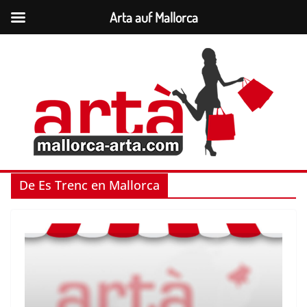
Arta auf Mallorca
Zum
Inhalt
springen
De Es Trenc en Mallorca