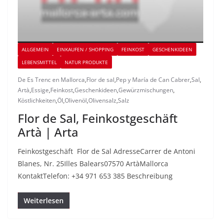
ALLGEMEIN
EINKAUFEN / SHOPPING
FEINKOST
GESCHENKIDEEN
LEBENSMITTEL
NATUR PRODUKTE
De Es Trenc en Mallorca
,
Flor de sal
,
Pep y María de Can Cabrer
,
Sal
,
Artà
,
Essige
,
Feinkost
,
Geschenkideen
,
Gewürzmischungen
,
Köstlichkeiten
,
Öl
,
Olivenöl
,
Olivensalz
,
Salz
Flor de Sal, Feinkostgeschäft
Artà | Arta
Feinkostgeschäft Flor de Sal AdresseCarrer de Antoni
Blanes, Nr. 25Illes Balears07570 ArtàMallorca
KontaktTelefon: +34 971 653 385 Beschreibung
Weiterlesen