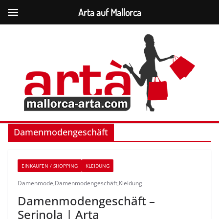
Arta auf Mallorca
Zum
Inhalt
springen
Damenmodengeschäft
EINKAUFEN / SHOPPING
KLEIDUNG
Damenmode
,
Damenmodengeschäft
,
Kleidung
Damenmodengeschäft –
Serinola | Arta