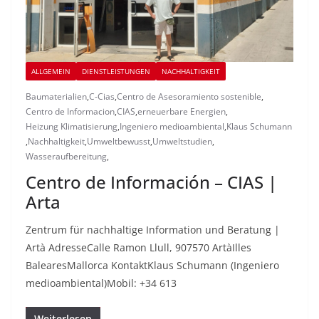
ALLGEMEIN
DIENSTLEISTUNGEN
NACHHALTIGKEIT
Baumaterialien
,
C-Cias
,
Centro de Asesoramiento sostenible
,
Centro de Informacion
,
CIAS
,
erneuerbare Energien
,
Heizung Klimatisierung
,
Ingeniero medioambiental
,
Klaus Schumann
,
Nachhaltigkeit
,
Umweltbewusst
,
Umweltstudien
,
Wasseraufbereitung
,
Centro de Información – CIAS |
Arta
Zentrum für nachhaltige Information und Beratung |
Artà AdresseCalle Ramon Llull, 907570 ArtàIlles
BalearesMallorca KontaktKlaus Schumann (Ingeniero
medioambiental)Mobil: +34 613
Weiterlesen