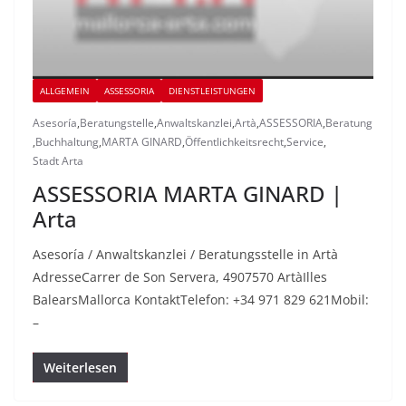
ALLGEMEIN
ASSESSORIA
DIENSTLEISTUNGEN
Asesoría
,
Beratungstelle
,
Anwaltskanzlei
,
Artà
,
ASSESSORIA
,
Beratung
,
Buchhaltung
,
MARTA GINARD
,
Öffentlichkeitsrecht
,
Service
,
Stadt Arta
ASSESSORIA MARTA GINARD |
Arta
Asesoría / Anwaltskanzlei / Beratungsstelle in Artà
AdresseCarrer de Son Servera, 4907570 ArtàIlles
BalearsMallorca KontaktTelefon: +34 971 829 621Mobil:
–
Weiterlesen