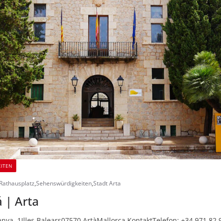
EITEN
Rathausplatz
,
Sehenswürdigkeiten
,
Stadt Arta
 | Arta
anya, 1Illes Balears07570 ArtàMallorca KontaktTelefon: +34 971 82