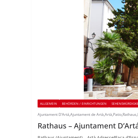
ALLGEMEIN
BEHÖRDEN / EINRICHTUNGEN
SEHENSWÜRDIGK
Ajuntament D’Artá
,
Ajuntament de Artà
,
Artà
,
Patio
,
Rathaus
,
Rathaus – Ajuntament D’Artá
Rathaus (Ajuntament) – Artà AdressePlaça d’Esp