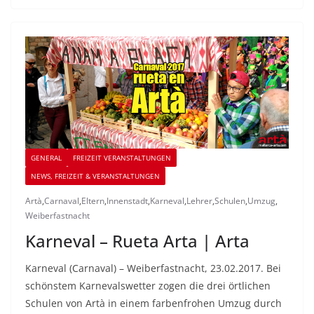
GENERAL
FREIZEIT VERANSTALTUNGEN
NEWS, FREIZEIT & VERANSTALTUNGEN
Artà
,
Carnaval
,
Eltern
,
Innenstadt
,
Karneval
,
Lehrer
,
Schulen
,
Umzug
,
Weiberfastnacht
Karneval – Rueta Arta | Arta
Karneval (Carnaval) – Weiberfastnacht, 23.02.2017. Bei
schönstem Karnevalswetter zogen die drei örtlichen
Schulen von Artà in einem farbenfrohen Umzug durch