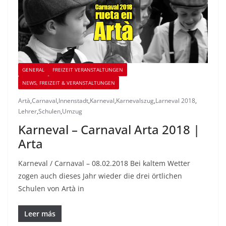
GENERAL
FREIZEIT VERANSTALTUNGEN
NEWS, FREIZEIT & VERANSTALTUNGEN
Artà
,
Carnaval
,
Innenstadt
,
Karneval
,
Karnevalszug
,
Larneval 2018
,
Lehrer
,
Schulen
,
Umzug
Karneval – Carnaval Arta 2018 |
Arta
Karneval / Carnaval – 08.02.2018 Bei kaltem Wetter
zogen auch dieses Jahr wieder die drei örtlichen
Schulen von Artà in
Leer más