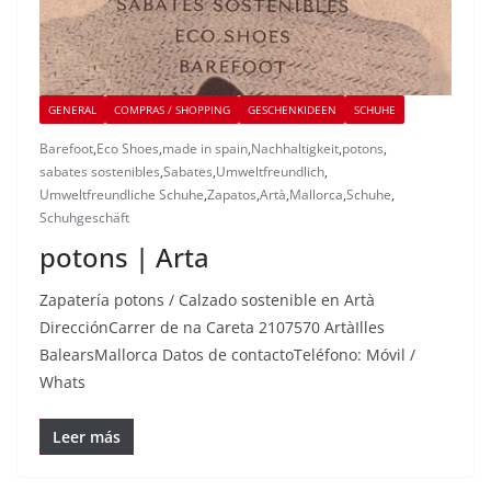
GENERAL
COMPRAS / SHOPPING
GESCHENKIDEEN
SCHUHE
Barefoot
,
Eco Shoes
,
made in spain
,
Nachhaltigkeit
,
potons
,
sabates sostenibles
,
Sabates
,
Umweltfreundlich
,
Umweltfreundliche Schuhe
,
Zapatos
,
Artà
,
Mallorca
,
Schuhe
,
Schuhgeschäft
potons | Arta
Zapatería potons / Calzado sostenible en Artà
DirecciónCarrer de na Careta 2107570 ArtàIlles
BalearsMallorca Datos de contactoTeléfono: Móvil /
Whats
Leer más