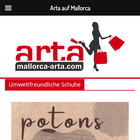
Arta auf Mallorca
Saltar
al
contenido
Umweltfreundliche Schuhe