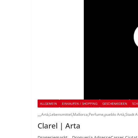
ALLGEMEIN
EINKAUFEN / SHOPPING
GESCHENKIDEEN
SCH
,
,
,
,
Artà
,
Lebensmittel
,
Mallorca
,
Perfume
,
pueblo Artà
,
Stadt A
Clarel | Arta
Drogeriemarkt – Droguería AdresseCarrer Ciutat,