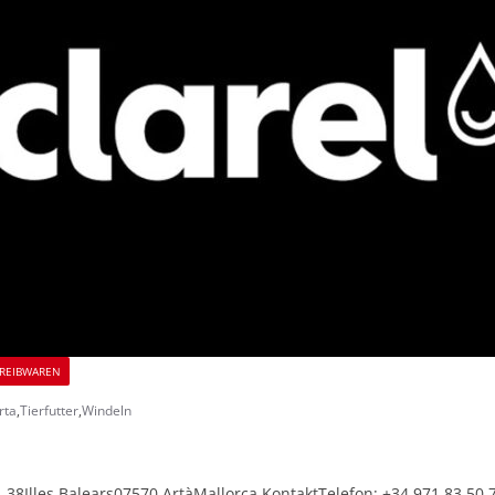
REIBWAREN
rta
,
Tierfutter
,
Windeln
 38Illes Balears07570 ArtàMallorca KontaktTelefon: +34 971 83 50 