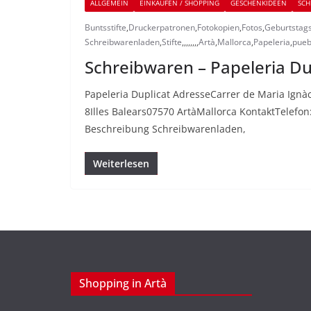
ALLGEMEIN
EINKAUFEN / SHOPPING
GESCHENKIDEEN
SCH
Buntsstifte
,
Druckerpatronen
,
Fotokopien
,
Fotos
,
Geburtstag
Schreibwarenladen
,
Stifte
,
,
,
,
,
,
,
,
Artà
,
Mallorca
,
Papeleria
,
pueb
Schreibwaren – Papeleria Dup
Papeleria Duplicat AdresseCarrer de Maria Ignàc
8Illes Balears07570 ArtàMallorca KontaktTelefon
Beschreibung Schreibwarenladen,
Weiterlesen
Shopping in Artà