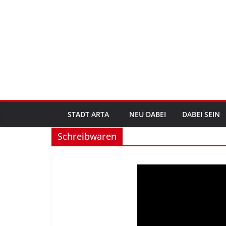
Zum
Inhalt
springen
STADT ARTA
NEU DABEI
DABEI SEIN
Schreibwaren