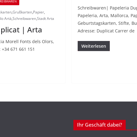
REIBWAREN
Schreibwaren| Papeleria Du
skarten
,
Grußkarten
,
Papier
,
Papeleria, Arta, Mallorca, P
lo Artà
,
Schreibwaren
,
Stadt Arta
Geburtstagskarten, Stifte, B
licat | Arta
Adresse: Duplicat Carrer de
ia Morell Fonts dels Olors,
Weiterlesen
: +34 671 661 151
Ihr Geschäft dabei?