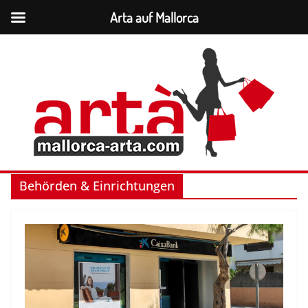
Arta auf Mallorca
Zum
Inhalt
springen
Behörden & Einrichtungen