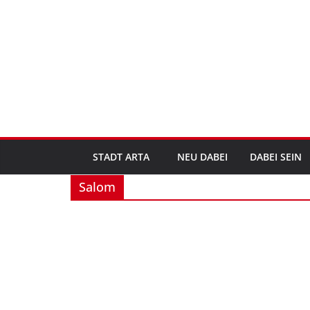
Zum
Inhalt
springen
STADT ARTA
NEU DABEI
DABEI SEIN
Salom